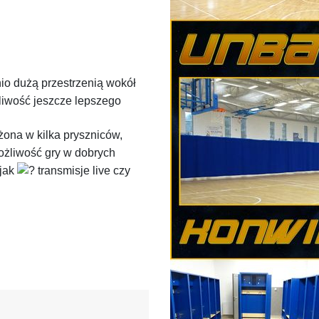
o dużą przestrzenią wokół
żliwość jeszcze lepszego
żona w kilka pryszniców,
ożliwość gry w dobrych
 jak
transmisje live czy