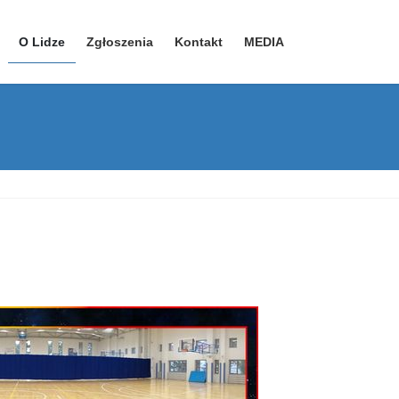
O Lidze
Zgłoszenia
Kontakt
MEDIA
YouTube – kanał 1
YouTube – kanał 2
Facebook