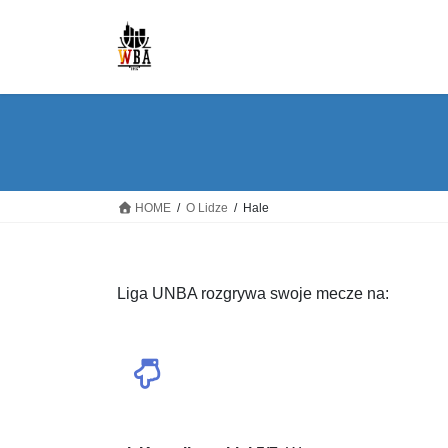
Skip
Skip
to
to
the
the
content
Navigation
HOME
O Lidze
Hale
Liga UNBA rozgrywa swoje mecze na: