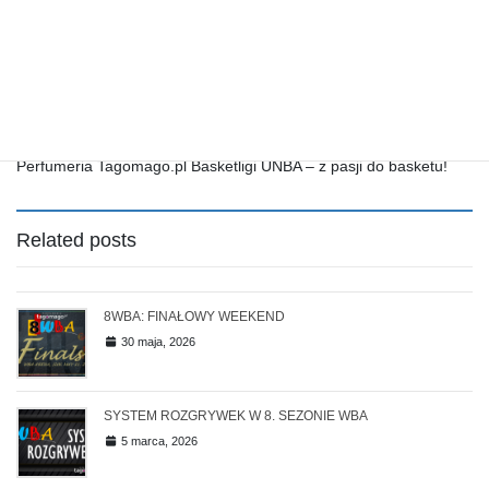
Radosław Błachno (23 pkt, 11 zb, 7 as, 2 prz).
W najbliższy weekend walczymy dalej. Bądźcie z nami,
odwiedzajcie naszą UNBA ARENA przy ul. Konwiktorskiej 5/7.
Jeżeli nie możecie oglądajcie nasze mecze na naszym fanpage’u
na Facebook’u.
Perfumeria Tagomago.pl Basketligi UNBA – z pasji do basketu!
Related posts
8WBA: FINAŁOWY WEEKEND
30 maja, 2026
SYSTEM ROZGRYWEK W 8. SEZONIE WBA
5 marca, 2026