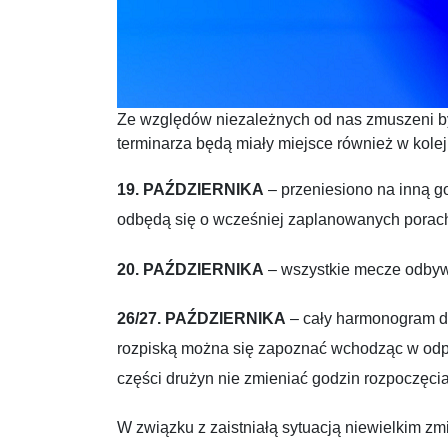
Ze względów niezależnych od nas zmuszeni b
terminarza będą miały miejsce również w kole
19. PAŹDZIERNIKA
– przeniesiono na inną go
odbędą się o wcześniej zaplanowanych porac
20. PAŹDZIERNIKA
– wszystkie mecze odbyw
26/27. PAŹDZIERNIKA
– cały harmonogram dn
rozpiską można się zapoznać wchodząc w odpo
części drużyn nie zmieniać godzin rozpoczęc
W związku z zaistniałą sytuacją niewielkim z