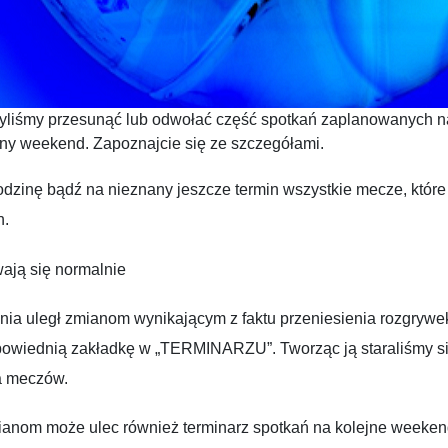
yliśmy przesunąć lub odwołać część spotkań zaplanowanych n
jny weekend. Zapoznajcie się ze szczegółami.
dzinę bądź na nieznany jeszcze termin wszystkie mecze, które 
h.
ają się normalnie
ia uległ zmianom wynikającym z faktu przeniesienia rozgrywek 
wiednią zakładkę w „TERMINARZU”. Tworząc ją staraliśmy się,
ia meczów.
mianom może ulec również terminarz spotkań na kolejne weeken