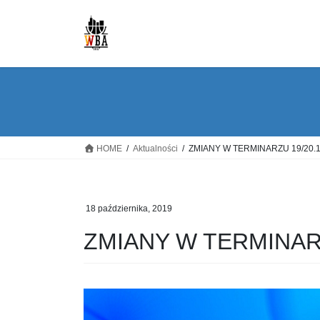
Skip
Skip
to
to
the
the
content
Navigation
HOME
Aktualności
ZMIANY W TERMINARZU 19/20.1
18 października, 2019
ZMIANY W TERMINARZ