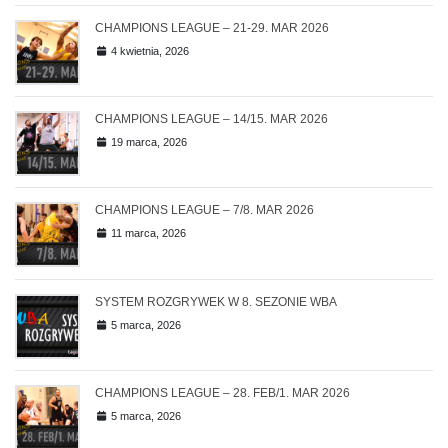
CHAMPIONS LEAGUE – 21-29. MAR 2026
4 kwietnia, 2026
CHAMPIONS LEAGUE – 14/15. MAR 2026
19 marca, 2026
CHAMPIONS LEAGUE – 7/8. MAR 2026
11 marca, 2026
SYSTEM ROZGRYWEK W 8. SEZONIE WBA
5 marca, 2026
CHAMPIONS LEAGUE – 28. FEB/1. MAR 2026
5 marca, 2026