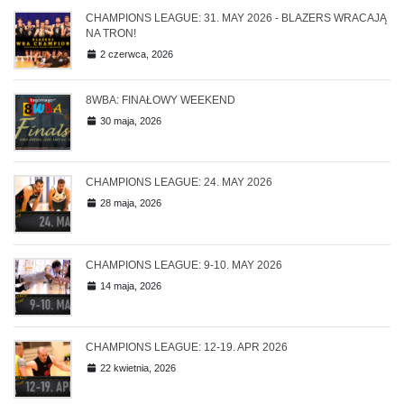
CHAMPIONS LEAGUE: 31. MAY 2026 - BLAZERS WRACAJĄ
NA TRON!
2 czerwca, 2026
8WBA: FINAŁOWY WEEKEND
30 maja, 2026
CHAMPIONS LEAGUE: 24. MAY 2026
28 maja, 2026
CHAMPIONS LEAGUE: 9-10. MAY 2026
14 maja, 2026
CHAMPIONS LEAGUE: 12-19. APR 2026
22 kwietnia, 2026