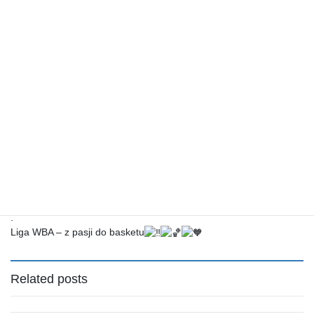
__
Marcin Krysiak
Stowarzyszenie Warszawski Basket
.
Liga WBA – z pasji do basketu
Related posts