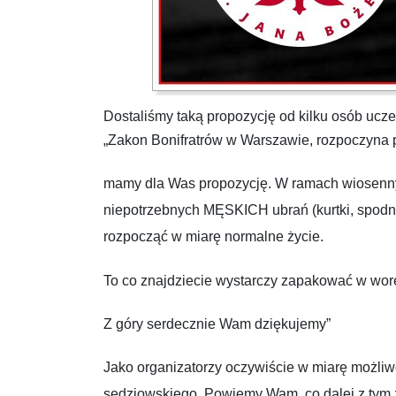
Dostaliśmy taką propozycję od kilku osób ucz
„Zakon Bonifratrów w Warszawie, rozpoczyna 
mamy dla Was propozycję. W ramach wiosennyc
niepotrzebnych MĘSKICH ubrań (kurtki, spodnie, 
rozpocząć w miarę normalne życie.
To co znajdziecie wystarczy zapakować w worek
Z góry serdecznie Wam dziękujemy”
Jako organizatorzy oczywiście w miarę możliwo
sędziowskiego. Powiemy Wam, co dalej z tym z