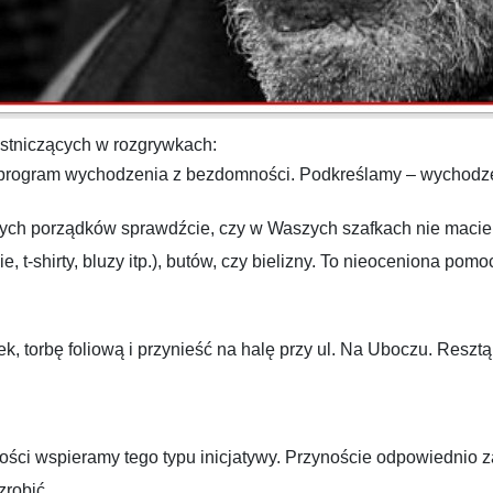
estniczących w rozgrywkach:
program wychodzenia z bezdomności. Podkreślamy – wychodzen
h porządków sprawdźcie, czy w Waszych szafkach nie macie j
t-shirty, bluzy itp.), butów, czy bielizny. To nieoceniona pomoc
, torbę foliową i przynieść na halę przy ul. Na Uboczu. Resztą
ści wspieramy tego typu inicjatywy. Przynoście odpowiednio za
robić.