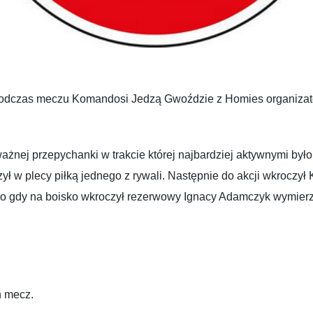
 podczas meczu Komandosi Jedzą Gwoździe z Homies organizat
ażnej przepychanki w trakcie której najbardziej aktywnymi by
ył w plecy piłką jednego z rywali. Następnie do akcji wkroczy
szło gdy na boisko wkroczył rezerwowy Ignacy Adamczyk wymierz
n mecz.