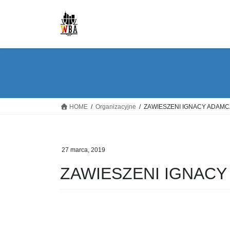
Skip
Skip
to
to
the
the
content
Navigation
HOME
Organizacyjne
ZAWIESZENI IGNACY ADAMC
27 marca, 2019
ZAWIESZENI IGNACY