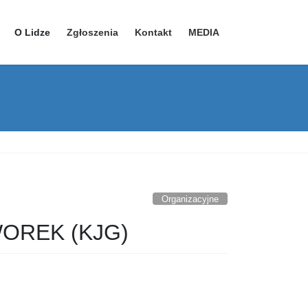
O Lidze
Zgłoszenia
Kontakt
MEDIA
YouTube – kanał 1
YouTube – kanał 2
Facebook
Organizacyjne
OREK (KJG)