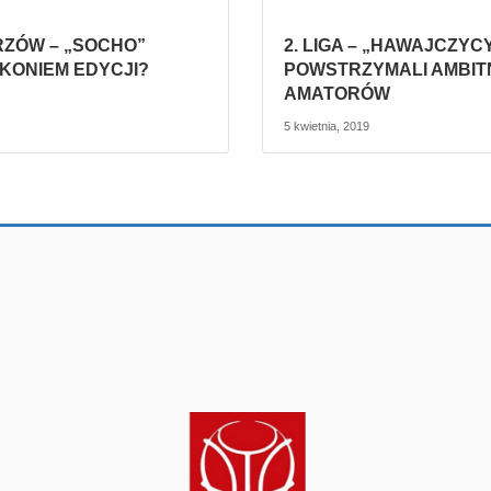
RZÓW – „SOCHO”
2. LIGA – „HAWAJCZYC
KONIEM EDYCJI?
POWSTRZYMALI AMBI
AMATORÓW
5 kwietnia, 2019