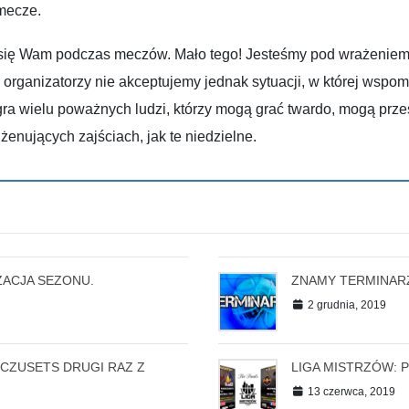
mecze.
się Wam podczas meczów. Mało tego! Jesteśmy pod wrażeniem, 
rganizatorzy nie akceptujemy jednak sytuacji, w której wspomn
ra wielu poważnych ludzi, którzy mogą grać twardo, mogą prze
żenujących zajściach, jak te niedzielne.
ZACJA SEZONU.
ZNAMY TERMINARZ
2 grudnia, 2019
ECZUSETS DRUGI RAZ Z
LIGA MISTRZÓW: P
13 czerwca, 2019